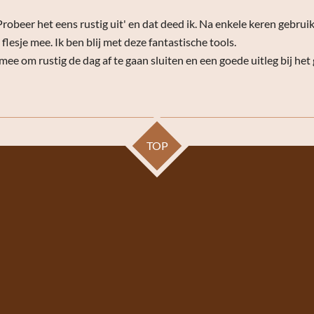
robeer het eens rustig uit' en dat deed ik. Na enkele keren gebruik
flesje mee. Ik ben blij met deze fantastische tools.
mee om rustig de dag af te gaan sluiten en een goede uitleg bij het 
TOP