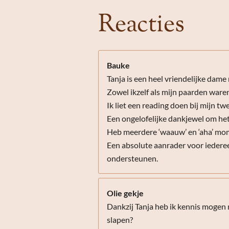
s
Reacties
t
e
r
r
Bauke
e
Tanja is een heel vriendelijke dame 
n
Zowel ikzelf als mijn paarden ware
Ik liet een reading doen bij mijn t
Een ongelofelijke dankjewel om het
Heb meerdere ‘waauw’ en ‘aha’ mo
Een absolute aanrader voor iederee
ondersteunen.
Olie gekje
Dankzij Tanja heb ik kennis mogen 
slapen?