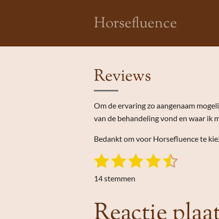
Ga
Horsefluence
direct
naar
de
hoofdinhoud
Reviews
Om de ervaring zo aangenaam mogelijk
van de behandeling vond en waar ik m
Bedankt om voor Horsefluence te kie
1
2
3
4
5
S
R
t
s
s
s
s
s
a
e
14 stemmen
t
m
t
t
t
t
t
m
i
Reactie plaa
e
e
e
e
e
e
n
n