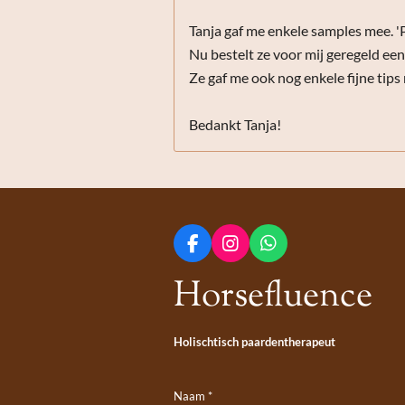
Tanja gaf me enkele samples mee. 'P
Nu bestelt ze voor mij geregeld een 
Ze gaf me ook nog enkele fijne tips 
Bedankt Tanja!
F
I
W
a
n
h
Horsefluence
c
s
a
e
t
t
b
a
s
o
g
A
Holischtisch paardentherapeut
o
r
p
k
a
p
m
Naam *